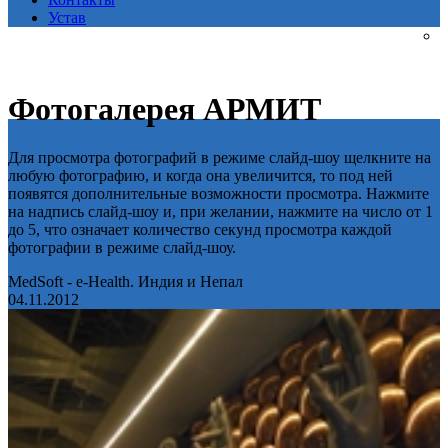
Устав
Фотогалерея АРМИТ
Для просмотра фотографий в режиме слайд-шоу щелкните на
любую фотографию, и когда она увеличится, то под ней
появятся дополнительные возможности просмотра. Нажмите
на надпись слайд-шоу и, при желании, нажмите на число от 1
до 5, что означает количество секунд просмотра каждой
фотографии в режиме слайд-шоу.
MedSoft - e-Health. Индия и Непал
04.11.2012