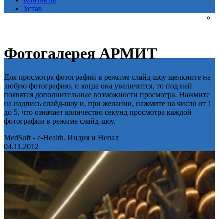
Устав
Фотогалерея АРМИТ
Для просмотра фотографий в режиме слайд-шоу щелкните на
любую фотографию, и когда она увеличится, то под ней
появятся дополнительные возможности просмотра. Нажмите
на надпись слайд-шоу и, при желании, нажмите на число от 1
до 5, что означает количество секунд просмотра каждой
фотографии в режиме слайд-шоу.
MedSoft - e-Health. Индия и Непал
04.11.2012