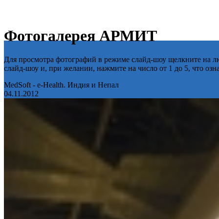
Фотогалерея АРМИТ
Для просмотра фотографий в режиме слайд-шоу щелкните на лю
слайд-шоу и, при желании, нажмите на число от 1 до 5, что оз
MedSoft - e-Health. Индия и Непал
04.11.2012