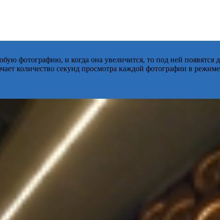
бую фотографию, и когда она увеличится, то под ней появятся
начает количество секунд просмотра каждой фотографии в режиме