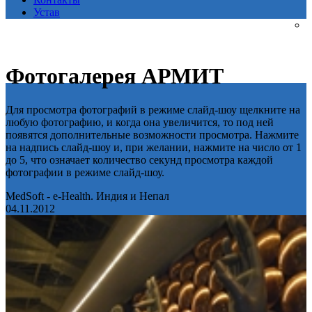
Устав
Фотогалерея АРМИТ
Для просмотра фотографий в режиме слайд-шоу щелкните на
любую фотографию, и когда она увеличится, то под ней
появятся дополнительные возможности просмотра. Нажмите
на надпись слайд-шоу и, при желании, нажмите на число от 1
до 5, что означает количество секунд просмотра каждой
фотографии в режиме слайд-шоу.
MedSoft - e-Health. Индия и Непал
04.11.2012