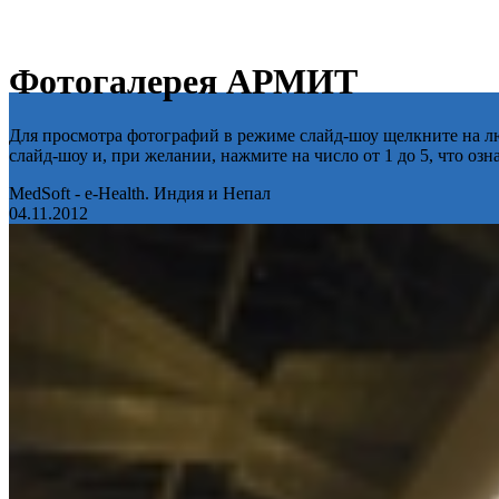
Фотогалерея АРМИТ
Для просмотра фотографий в режиме слайд-шоу щелкните на лю
слайд-шоу и, при желании, нажмите на число от 1 до 5, что оз
MedSoft - e-Health. Индия и Непал
04.11.2012