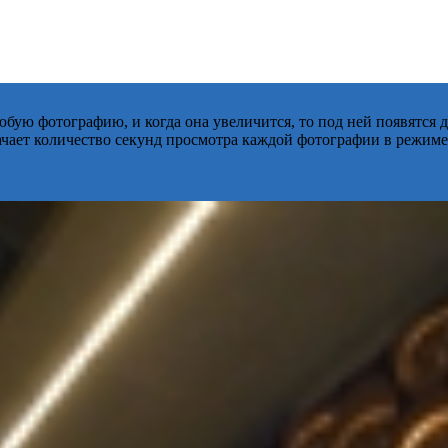
бую фотографию, и когда она увеличится, то под ней появятся
начает количество секунд просмотра каждой фотографии в режиме