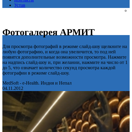
Устав
Фотогалерея АРМИТ
Для просмотра фотографий в режиме слайд-шоу щелкните на
любую фотографию, и когда она увеличится, то под ней
появятся дополнительные возможности просмотра. Нажмите
на надпись слайд-шоу и, при желании, нажмите на число от 1
до 5, что означает количество секунд просмотра каждой
фотографии в режиме слайд-шоу.
MedSoft - e-Health. Индия и Непал
04.11.2012