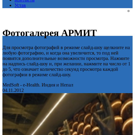
Устав
Фотогалерея АРМИТ
Для просмотра фотографий в режиме слайд-шоу щелкните на
любую фотографию, и когда она увеличится, то под ней
появятся дополнительные возможности просмотра. Нажмите
на надпись слайд-шоу и, при желании, нажмите на число от 1
до 5, что означает количество секунд просмотра каждой
фотографии в режиме слайд-шоу.
MedSoft - e-Health. Индия и Непал
04.11.2012