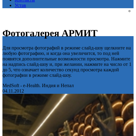
Устав
Фотогалерея АРМИТ
Для просмотра фотографий в режиме слайд-шоу щелкните на
любую фотографию, и когда она увеличится, то под ней
появятся дополнительные возможности просмотра. Нажмите
на надпись слайд-шоу и, при желании, нажмите на число от 1
до 5, что означает количество секунд просмотра каждой
фотографии в режиме слайд-шоу.
MedSoft - e-Health. Индия и Непал
04.11.2012