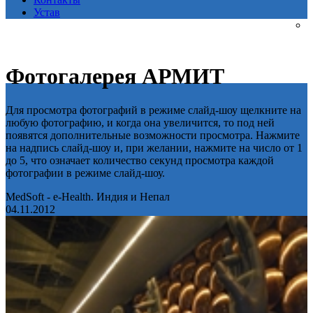
Устав
Фотогалерея АРМИТ
Для просмотра фотографий в режиме слайд-шоу щелкните на
любую фотографию, и когда она увеличится, то под ней
появятся дополнительные возможности просмотра. Нажмите
на надпись слайд-шоу и, при желании, нажмите на число от 1
до 5, что означает количество секунд просмотра каждой
фотографии в режиме слайд-шоу.
MedSoft - e-Health. Индия и Непал
04.11.2012