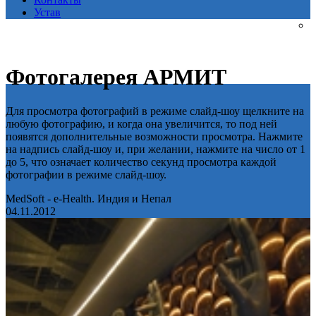
Устав
Фотогалерея АРМИТ
Для просмотра фотографий в режиме слайд-шоу щелкните на
любую фотографию, и когда она увеличится, то под ней
появятся дополнительные возможности просмотра. Нажмите
на надпись слайд-шоу и, при желании, нажмите на число от 1
до 5, что означает количество секунд просмотра каждой
фотографии в режиме слайд-шоу.
MedSoft - e-Health. Индия и Непал
04.11.2012