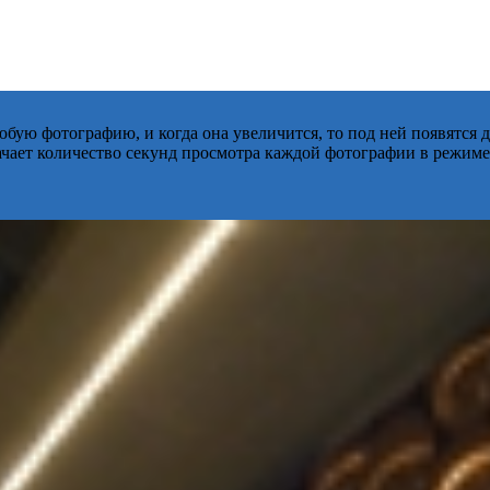
бую фотографию, и когда она увеличится, то под ней появятся
начает количество секунд просмотра каждой фотографии в режиме