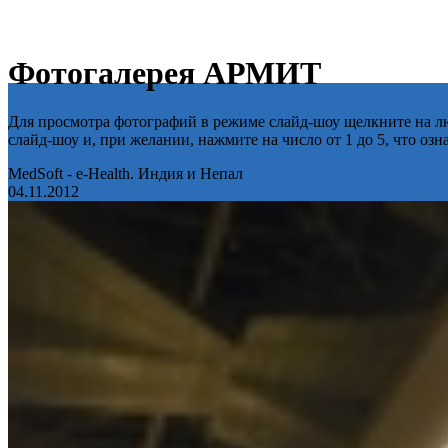
Фотогалерея АРМИТ
Для просмотра фотографий в режиме слайд-шоу щелкните на лю
слайд-шоу и, при желании, нажмите на число от 1 до 5, что оз
MedSoft - e-Health. Индия и Непал
04.11.2012