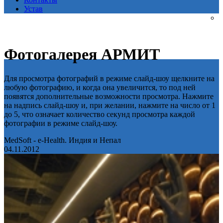
Устав
Фотогалерея АРМИТ
Для просмотра фотографий в режиме слайд-шоу щелкните на
любую фотографию, и когда она увеличится, то под ней
появятся дополнительные возможности просмотра. Нажмите
на надпись слайд-шоу и, при желании, нажмите на число от 1
до 5, что означает количество секунд просмотра каждой
фотографии в режиме слайд-шоу.
MedSoft - e-Health. Индия и Непал
04.11.2012