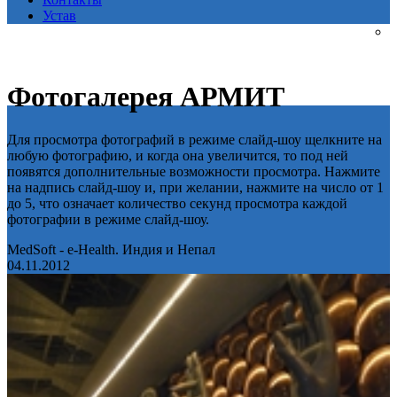
Устав
Фотогалерея АРМИТ
Для просмотра фотографий в режиме слайд-шоу щелкните на
любую фотографию, и когда она увеличится, то под ней
появятся дополнительные возможности просмотра. Нажмите
на надпись слайд-шоу и, при желании, нажмите на число от 1
до 5, что означает количество секунд просмотра каждой
фотографии в режиме слайд-шоу.
MedSoft - e-Health. Индия и Непал
04.11.2012