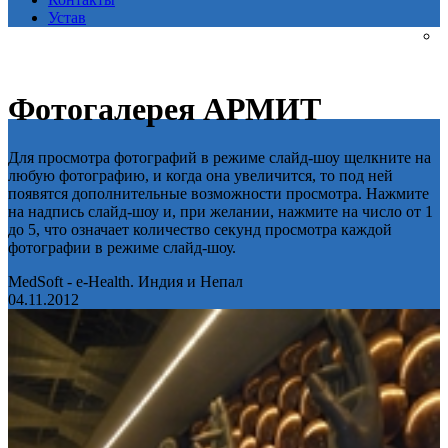
Устав
Фотогалерея АРМИТ
Для просмотра фотографий в режиме слайд-шоу щелкните на
любую фотографию, и когда она увеличится, то под ней
появятся дополнительные возможности просмотра. Нажмите
на надпись слайд-шоу и, при желании, нажмите на число от 1
до 5, что означает количество секунд просмотра каждой
фотографии в режиме слайд-шоу.
MedSoft - e-Health. Индия и Непал
04.11.2012