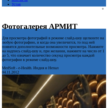
Устав
Фотогалерея АРМИТ
Для просмотра фотографий в режиме слайд-шоу щелкните на
любую фотографию, и когда она увеличится, то под ней
появятся дополнительные возможности просмотра. Нажмите
на надпись слайд-шоу и, при желании, нажмите на число от 1
до 5, что означает количество секунд просмотра каждой
фотографии в режиме слайд-шоу.
MedSoft - e-Health. Индия и Непал
04.11.2012