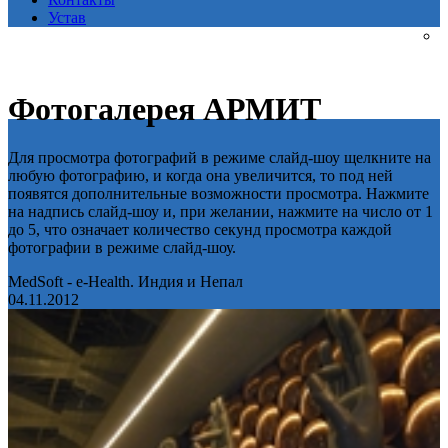
Устав
Фотогалерея АРМИТ
Для просмотра фотографий в режиме слайд-шоу щелкните на
любую фотографию, и когда она увеличится, то под ней
появятся дополнительные возможности просмотра. Нажмите
на надпись слайд-шоу и, при желании, нажмите на число от 1
до 5, что означает количество секунд просмотра каждой
фотографии в режиме слайд-шоу.
MedSoft - e-Health. Индия и Непал
04.11.2012