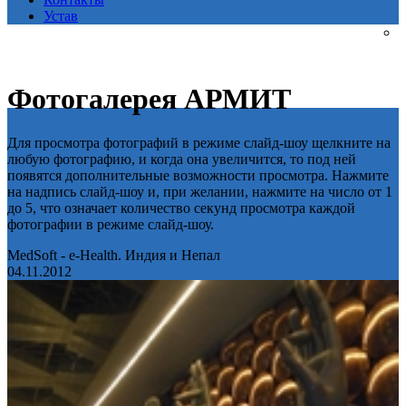
Устав
Фотогалерея АРМИТ
Для просмотра фотографий в режиме слайд-шоу щелкните на
любую фотографию, и когда она увеличится, то под ней
появятся дополнительные возможности просмотра. Нажмите
на надпись слайд-шоу и, при желании, нажмите на число от 1
до 5, что означает количество секунд просмотра каждой
фотографии в режиме слайд-шоу.
MedSoft - e-Health. Индия и Непал
04.11.2012