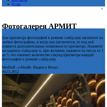
Устав
Фотогалерея АРМИТ
Для просмотра фотографий в режиме слайд-шоу щелкните на
любую фотографию, и когда она увеличится, то под ней
появятся дополнительные возможности просмотра. Нажмите
на надпись слайд-шоу и, при желании, нажмите на число от 1
до 5, что означает количество секунд просмотра каждой
фотографии в режиме слайд-шоу.
MedSoft - e-Health. Индия и Непал
04.11.2012