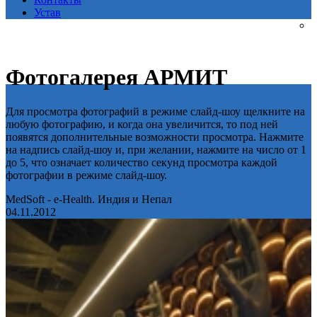
Устав
Фотогалерея АРМИТ
Для просмотра фотографий в режиме слайд-шоу щелкните на
любую фотографию, и когда она увеличится, то под ней
появятся дополнительные возможности просмотра. Нажмите
на надпись слайд-шоу и, при желании, нажмите на число от 1
до 5, что означает количество секунд просмотра каждой
фотографии в режиме слайд-шоу.
MedSoft - e-Health. Индия и Непал
04.11.2012