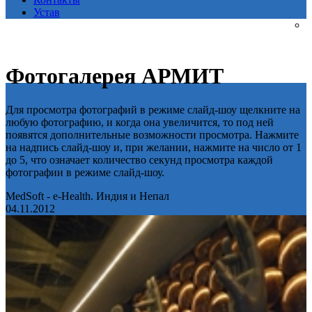
Устав
Фотогалерея АРМИТ
Для просмотра фотографий в режиме слайд-шоу щелкните на
любую фотографию, и когда она увеличится, то под ней
появятся дополнительные возможности просмотра. Нажмите
на надпись слайд-шоу и, при желании, нажмите на число от 1
до 5, что означает количество секунд просмотра каждой
фотографии в режиме слайд-шоу.
MedSoft - e-Health. Индия и Непал
04.11.2012