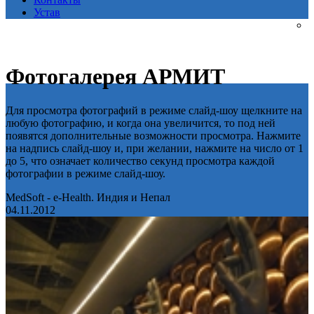
Устав
Фотогалерея АРМИТ
Для просмотра фотографий в режиме слайд-шоу щелкните на
любую фотографию, и когда она увеличится, то под ней
появятся дополнительные возможности просмотра. Нажмите
на надпись слайд-шоу и, при желании, нажмите на число от 1
до 5, что означает количество секунд просмотра каждой
фотографии в режиме слайд-шоу.
MedSoft - e-Health. Индия и Непал
04.11.2012