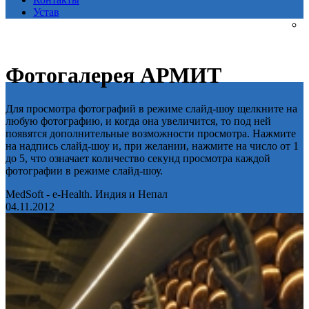
Устав
Фотогалерея АРМИТ
Для просмотра фотографий в режиме слайд-шоу щелкните на
любую фотографию, и когда она увеличится, то под ней
появятся дополнительные возможности просмотра. Нажмите
на надпись слайд-шоу и, при желании, нажмите на число от 1
до 5, что означает количество секунд просмотра каждой
фотографии в режиме слайд-шоу.
MedSoft - e-Health. Индия и Непал
04.11.2012