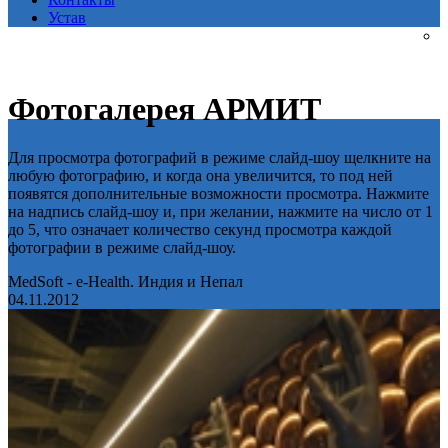
Устав
Фотогалерея АРМИТ
Для просмотра фотографий в режиме слайд-шоу щелкните на
любую фотографию, и когда она увеличится, то под ней
появятся дополнительные возможности просмотра. Нажмите
на надпись слайд-шоу и, при желании, нажмите на число от 1
до 5, что означает количество секунд просмотра каждой
фотографии в режиме слайд-шоу.
MedSoft - e-Health. Индия и Непал
04.11.2012