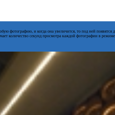
бую фотографию, и когда она увеличится, то под ней появятся
начает количество секунд просмотра каждой фотографии в режиме