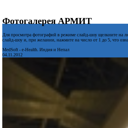
Фотогалерея АРМИТ
Для просмотра фотографий в режиме слайд-шоу щелкните на лю
слайд-шоу и, при желании, нажмите на число от 1 до 5, что оз
MedSoft - e-Health. Индия и Непал
04.11.2012