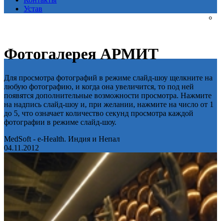
Устав
Фотогалерея АРМИТ
Для просмотра фотографий в режиме слайд-шоу щелкните на
любую фотографию, и когда она увеличится, то под ней
появятся дополнительные возможности просмотра. Нажмите
на надпись слайд-шоу и, при желании, нажмите на число от 1
до 5, что означает количество секунд просмотра каждой
фотографии в режиме слайд-шоу.
MedSoft - e-Health. Индия и Непал
04.11.2012