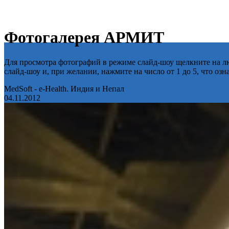
Фотогалерея АРМИТ
Для просмотра фотографий в режиме слайд-шоу щелкните на лю
слайд-шоу и, при желании, нажмите на число от 1 до 5, что оз
MedSoft - e-Health. Индия и Непал
04.11.2012