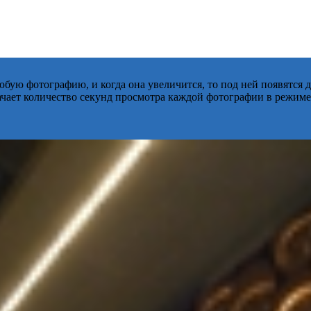
бую фотографию, и когда она увеличится, то под ней появятся
начает количество секунд просмотра каждой фотографии в режиме