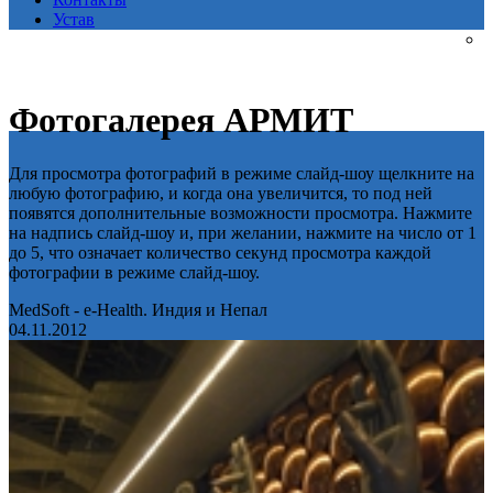
Устав
Фотогалерея АРМИТ
Для просмотра фотографий в режиме слайд-шоу щелкните на
любую фотографию, и когда она увеличится, то под ней
появятся дополнительные возможности просмотра. Нажмите
на надпись слайд-шоу и, при желании, нажмите на число от 1
до 5, что означает количество секунд просмотра каждой
фотографии в режиме слайд-шоу.
MedSoft - e-Health. Индия и Непал
04.11.2012