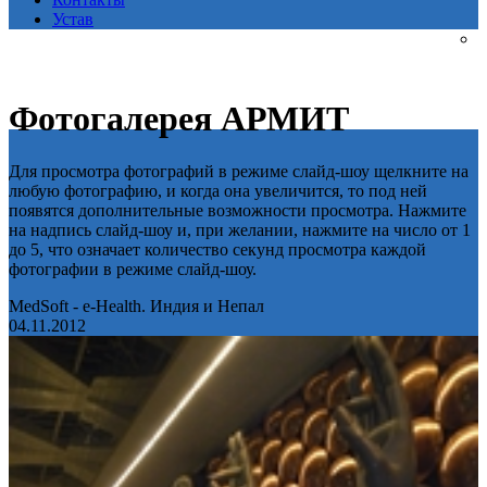
Устав
Фотогалерея АРМИТ
Для просмотра фотографий в режиме слайд-шоу щелкните на
любую фотографию, и когда она увеличится, то под ней
появятся дополнительные возможности просмотра. Нажмите
на надпись слайд-шоу и, при желании, нажмите на число от 1
до 5, что означает количество секунд просмотра каждой
фотографии в режиме слайд-шоу.
MedSoft - e-Health. Индия и Непал
04.11.2012