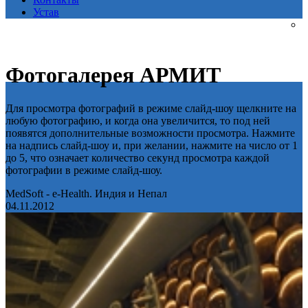
Устав
Фотогалерея АРМИТ
Для просмотра фотографий в режиме слайд-шоу щелкните на
любую фотографию, и когда она увеличится, то под ней
появятся дополнительные возможности просмотра. Нажмите
на надпись слайд-шоу и, при желании, нажмите на число от 1
до 5, что означает количество секунд просмотра каждой
фотографии в режиме слайд-шоу.
MedSoft - e-Health. Индия и Непал
04.11.2012