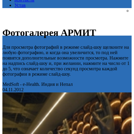
Устав
Фотогалерея АРМИТ
Для просмотра фотографий в режиме слайд-шоу щелкните на
любую фотографию, и когда она увеличится, то под ней
появятся дополнительные возможности просмотра. Нажмите
на надпись слайд-шоу и, при желании, нажмите на число от 1
до 5, что означает количество секунд просмотра каждой
фотографии в режиме слайд-шоу.
MedSoft - e-Health. Индия и Непал
04.11.2012