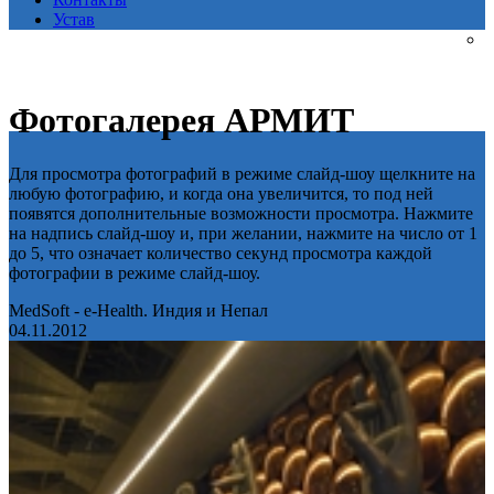
Устав
Фотогалерея АРМИТ
Для просмотра фотографий в режиме слайд-шоу щелкните на
любую фотографию, и когда она увеличится, то под ней
появятся дополнительные возможности просмотра. Нажмите
на надпись слайд-шоу и, при желании, нажмите на число от 1
до 5, что означает количество секунд просмотра каждой
фотографии в режиме слайд-шоу.
MedSoft - e-Health. Индия и Непал
04.11.2012