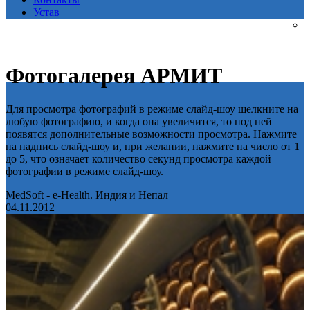
Устав
Фотогалерея АРМИТ
Для просмотра фотографий в режиме слайд-шоу щелкните на
любую фотографию, и когда она увеличится, то под ней
появятся дополнительные возможности просмотра. Нажмите
на надпись слайд-шоу и, при желании, нажмите на число от 1
до 5, что означает количество секунд просмотра каждой
фотографии в режиме слайд-шоу.
MedSoft - e-Health. Индия и Непал
04.11.2012