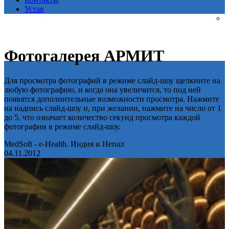
Устав
Фотогалерея АРМИТ
Для просмотра фотографий в режиме слайд-шоу щелкните на
любую фотографию, и когда она увеличится, то под ней
появятся дополнительные возможности просмотра. Нажмите
на надпись слайд-шоу и, при желании, нажмите на число от 1
до 5, что означает количество секунд просмотра каждой
фотографии в режиме слайд-шоу.
MedSoft - e-Health. Индия и Непал
04.11.2012