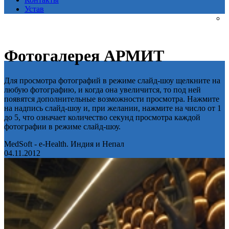
Устав
Фотогалерея АРМИТ
Для просмотра фотографий в режиме слайд-шоу щелкните на
любую фотографию, и когда она увеличится, то под ней
появятся дополнительные возможности просмотра. Нажмите
на надпись слайд-шоу и, при желании, нажмите на число от 1
до 5, что означает количество секунд просмотра каждой
фотографии в режиме слайд-шоу.
MedSoft - e-Health. Индия и Непал
04.11.2012