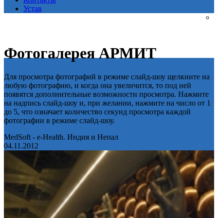
Устав
Фотогалерея АРМИТ
Для просмотра фотографий в режиме слайд-шоу щелкните на
любую фотографию, и когда она увеличится, то под ней
появятся дополнительные возможности просмотра. Нажмите
на надпись слайд-шоу и, при желании, нажмите на число от 1
до 5, что означает количество секунд просмотра каждой
фотографии в режиме слайд-шоу.
MedSoft - e-Health. Индия и Непал
04.11.2012