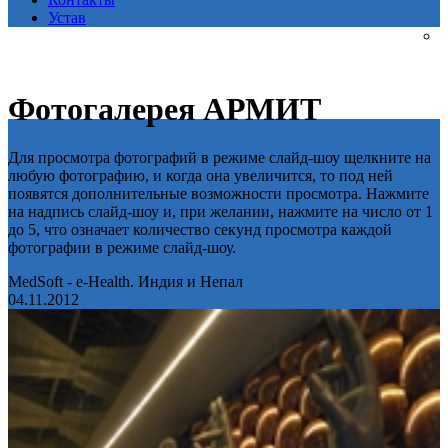
Устав
Фотогалерея АРМИТ
Для просмотра фотографий в режиме слайд-шоу щелкните на
любую фотографию, и когда она увеличится, то под ней
появятся дополнительные возможности просмотра. Нажмите
на надпись слайд-шоу и, при желании, нажмите на число от 1
до 5, что означает количество секунд просмотра каждой
фотографии в режиме слайд-шоу.
MedSoft - e-Health. Индия и Непал
04.11.2012