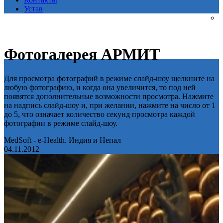
Устав
Фотогалерея АРМИТ
Для просмотра фотографий в режиме слайд-шоу щелкните на
любую фотографию, и когда она увеличится, то под ней
появятся дополнительные возможности просмотра. Нажмите
на надпись слайд-шоу и, при желании, нажмите на число от 1
до 5, что означает количество секунд просмотра каждой
фотографии в режиме слайд-шоу.
MedSoft - e-Health. Индия и Непал
04.11.2012