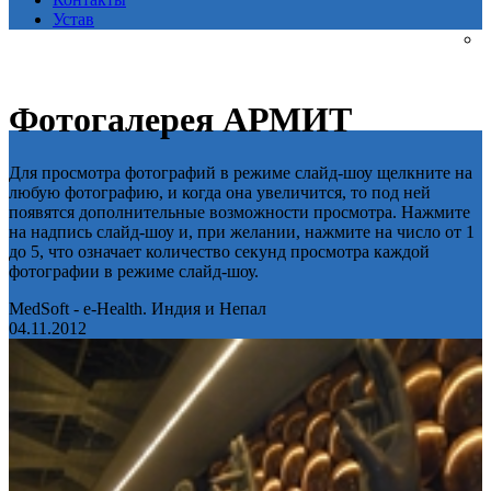
Устав
Фотогалерея АРМИТ
Для просмотра фотографий в режиме слайд-шоу щелкните на
любую фотографию, и когда она увеличится, то под ней
появятся дополнительные возможности просмотра. Нажмите
на надпись слайд-шоу и, при желании, нажмите на число от 1
до 5, что означает количество секунд просмотра каждой
фотографии в режиме слайд-шоу.
MedSoft - e-Health. Индия и Непал
04.11.2012