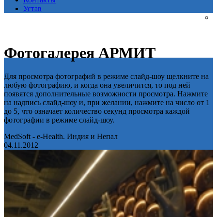
Устав
Фотогалерея АРМИТ
Для просмотра фотографий в режиме слайд-шоу щелкните на
любую фотографию, и когда она увеличится, то под ней
появятся дополнительные возможности просмотра. Нажмите
на надпись слайд-шоу и, при желании, нажмите на число от 1
до 5, что означает количество секунд просмотра каждой
фотографии в режиме слайд-шоу.
MedSoft - e-Health. Индия и Непал
04.11.2012