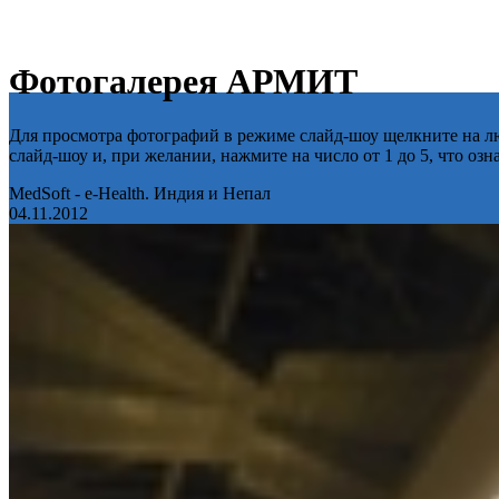
Фотогалерея АРМИТ
Для просмотра фотографий в режиме слайд-шоу щелкните на лю
слайд-шоу и, при желании, нажмите на число от 1 до 5, что оз
MedSoft - e-Health. Индия и Непал
04.11.2012