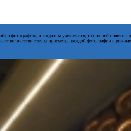
бую фотографию, и когда она увеличится, то под ней появятся
начает количество секунд просмотра каждой фотографии в режиме