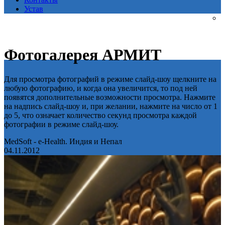
Устав
Фотогалерея АРМИТ
Для просмотра фотографий в режиме слайд-шоу щелкните на
любую фотографию, и когда она увеличится, то под ней
появятся дополнительные возможности просмотра. Нажмите
на надпись слайд-шоу и, при желании, нажмите на число от 1
до 5, что означает количество секунд просмотра каждой
фотографии в режиме слайд-шоу.
MedSoft - e-Health. Индия и Непал
04.11.2012