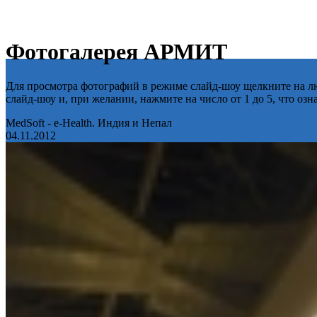
Фотогалерея АРМИТ
Для просмотра фотографий в режиме слайд-шоу щелкните на лю
слайд-шоу и, при желании, нажмите на число от 1 до 5, что оз
MedSoft - e-Health. Индия и Непал
04.11.2012