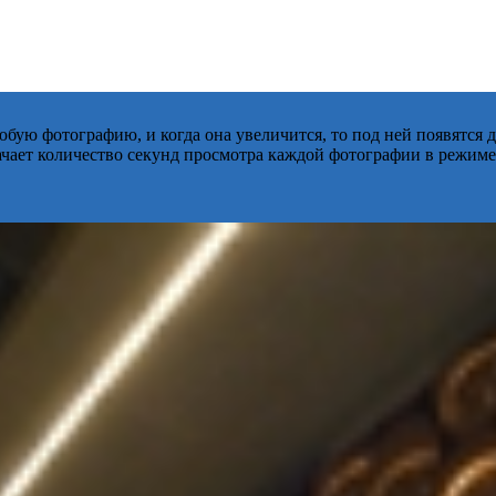
бую фотографию, и когда она увеличится, то под ней появятся
начает количество секунд просмотра каждой фотографии в режиме