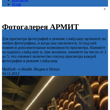
Устав
Фотогалерея АРМИТ
Для просмотра фотографий в режиме слайд-шоу щелкните на
любую фотографию, и когда она увеличится, то под ней
появятся дополнительные возможности просмотра. Нажмите
на надпись слайд-шоу и, при желании, нажмите на число от 1
до 5, что означает количество секунд просмотра каждой
фотографии в режиме слайд-шоу.
MedSoft - e-Health. Индия и Непал
04.11.2012