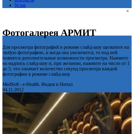
Устав
Фотогалерея АРМИТ
Для просмотра фотографий в режиме слайд-шоу щелкните на
любую фотографию, и когда она увеличится, то под ней
появятся дополнительные возможности просмотра. Нажмите
на надпись слайд-шоу и, при желании, нажмите на число от 1
до 5, что означает количество секунд просмотра каждой
фотографии в режиме слайд-шоу.
MedSoft - e-Health. Индия и Непал
04.11.2012