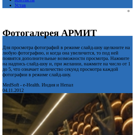
Устав
Фотогалерея АРМИТ
Для просмотра фотографий в режиме слайд-шоу щелкните на
любую фотографию, и когда она увеличится, то под ней
появятся дополнительные возможности просмотра. Нажмите
на надпись слайд-шоу и, при желании, нажмите на число от 1
до 5, что означает количество секунд просмотра каждой
фотографии в режиме слайд-шоу.
MedSoft - e-Health. Индия и Непал
04.11.2012