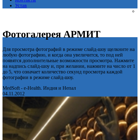
Устав
Фотогалерея АРМИТ
Для просмотра фотографий в режиме слайд-шоу щелкните на
любую фотографию, и когда она увеличится, то под ней
появятся дополнительные возможности просмотра. Нажмите
на надпись слайд-шоу и, при желании, нажмите на число от 1
до 5, что означает количество секунд просмотра каждой
фотографии в режиме слайд-шоу.
MedSoft - e-Health. Индия и Непал
04.11.2012