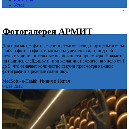
Устав
Фотогалерея АРМИТ
Для просмотра фотографий в режиме слайд-шоу щелкните на
любую фотографию, и когда она увеличится, то под ней
появятся дополнительные возможности просмотра. Нажмите
на надпись слайд-шоу и, при желании, нажмите на число от 1
до 5, что означает количество секунд просмотра каждой
фотографии в режиме слайд-шоу.
MedSoft - e-Health. Индия и Непал
04.11.2012