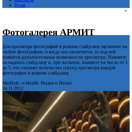
Устав
Фотогалерея АРМИТ
Для просмотра фотографий в режиме слайд-шоу щелкните на
любую фотографию, и когда она увеличится, то под ней
появятся дополнительные возможности просмотра. Нажмите
на надпись слайд-шоу и, при желании, нажмите на число от 1
до 5, что означает количество секунд просмотра каждой
фотографии в режиме слайд-шоу.
MedSoft - e-Health. Индия и Непал
04.11.2012