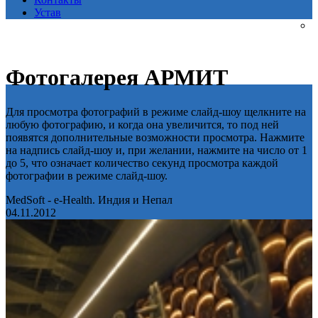
Устав
Фотогалерея АРМИТ
Для просмотра фотографий в режиме слайд-шоу щелкните на
любую фотографию, и когда она увеличится, то под ней
появятся дополнительные возможности просмотра. Нажмите
на надпись слайд-шоу и, при желании, нажмите на число от 1
до 5, что означает количество секунд просмотра каждой
фотографии в режиме слайд-шоу.
MedSoft - e-Health. Индия и Непал
04.11.2012