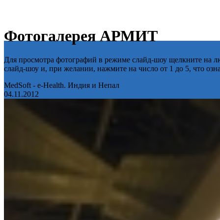
Фотогалерея АРМИТ
Для просмотра фотографий в режиме слайд-шоу щелкните на лю
слайд-шоу и, при желании, нажмите на число от 1 до 5, что оз
MedSoft - e-Health. Индия и Непал
04.11.2012