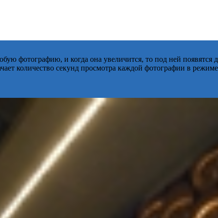
бую фотографию, и когда она увеличится, то под ней появятся
начает количество секунд просмотра каждой фотографии в режиме